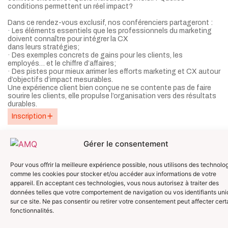
conditions permettent un réel impact?
Dans ce rendez-vous exclusif, nos conférenciers partageront :
· Les éléments essentiels que les professionnels du marketing
doivent connaître pour intégrer la CX
dans leurs stratégies;
· Des exemples concrets de gains pour les clients, les
employés… et le chiffre d’affaires;
· Des pistes pour mieux arrimer les efforts marketing et CX autour
d’objectifs d’impact mesurables.
Une expérience client bien conçue ne se contente pas de faire
sourire les clients, elle propulse l’organisation vers des résultats
durables.
Inscription
Gérer le consentement
Pour vous offrir la meilleure expérience possible, nous utilisons des technolo
(450) 776-2169
L’association
comme les cookies pour stocker et/ou accéder aux informations de votre
Nos évènements
direction@amqmark
appareil. En acceptant ces technologies, vous nous autorisez à traiter des
Devenir membre
89 Boul.Bromont
données telles que votre comportement de navigation ou vos identifiants un
Contact
c.p. 52
sur ce site. Ne pas consentir ou retirer votre consentement peut affecter cert
Bromont
fonctionnalités.
(Québec) J2L
1A9
Suivez-nous
Politiques de confidentialités