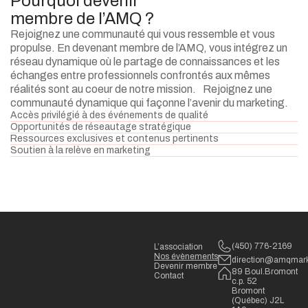
Pourquoi devenir
membre de l’AMQ ?
Rejoignez une communauté qui vous ressemble et vous
propulse. En devenant membre de l’AMQ, vous intégrez un
réseau dynamique où le partage de connaissances et les
échanges entre professionnels confrontés aux mêmes
réalités sont au coeur de notre mission. Rejoignez une
communauté dynamique qui façonne l’avenir du marketing.
Accès privilégié à des événements de qualité
Opportunités de réseautage stratégique
Ressources exclusives et contenus pertinents
Soutien à la relève en marketing
(450) 776-2169
L’association
Nos évènements
direction@amqmark
Devenir membre
89 Boul.Bromont
Contact
c.p. 52
Bromont
(Québec) J2L