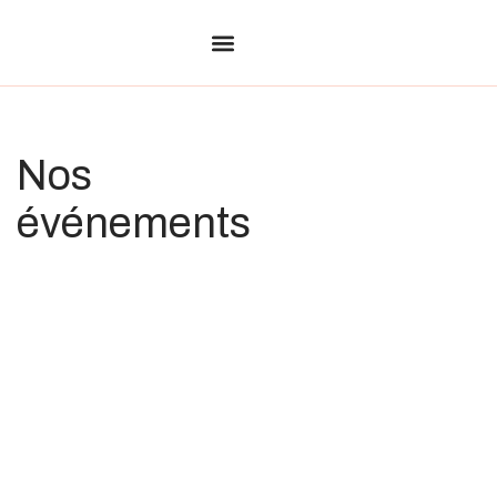
Devenir membre
Nos évènements
Nos
événements