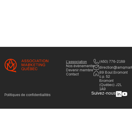
(450) 776-2169
L’association
Nos évènements
direction@amqmark
Devenir membre
89 Boul.Bromont
Contact
c.p. 52
Bromont
(Québec) J2L
1A9
Suivez-nous
Politiques de confidentialités